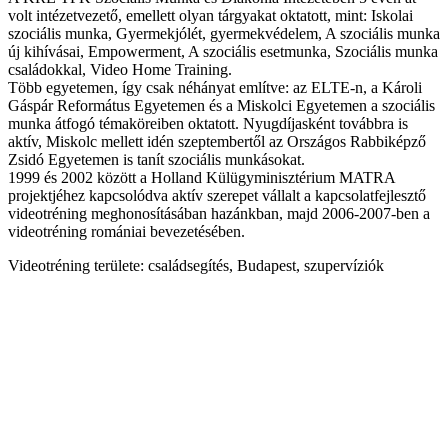
volt intézetvezető, emellett olyan tárgyakat oktatott, mint: Iskolai
szociális munka, Gyermekjólét, gyermekvédelem, A szociális munka
új kihívásai, Empowerment, A szociális esetmunka, Szociális munka
családokkal, Video Home Training.
Több egyetemen, így csak néhányat említve: az ELTE-n, a Károli
Gáspár Református Egyetemen és a Miskolci Egyetemen a szociális
munka átfogó témaköreiben oktatott. Nyugdíjasként továbbra is
aktív, Miskolc mellett idén szeptembertől az Országos Rabbiképző
Zsidó Egyetemen is tanít szociális munkásokat.
1999 és 2002 között a Holland Külügyminisztérium MATRA
projektjéhez kapcsolódva aktív szerepet vállalt a kapcsolatfejlesztő
videotréning meghonosításában hazánkban, majd 2006-2007-ben a
videotréning romániai bevezetésében.
Videotréning területe: családsegítés, Budapest, szupervíziók