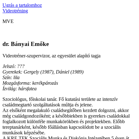
Ugrás a tartalomhoz
Videotréning
MVE
dr. Bányai Emőke
Videotréner-szupervizor, az egyesület alapító tagja
Jelszó: ???
Gyerekek: Gergely (1987), Dániel (1989)
Szín: lila
Mozgásforma: kerékpározás
Ízvilág: hársfatea
Szociológus, főiskolai tanár. Fő kutatási területe az intenzív
családmegtartó szolgáltatások múltja és jelene.
Az elsőként megalakuló családsegítőben kezdett dolgozni, akkor
még családgondozóként; a későbbiekben is gyerekes családokkal
foglalkozott különféle munkakörökben és projektekben. Előbb
tereptanárként, később főállásban kapcsolódott be a szociális
munkások képzésébe.
A KRE TFK Szociális Munka és Diakónia Intézetében 5 éven át